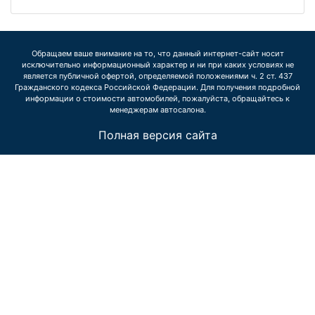
Обращаем ваше внимание на то, что данный интернет-сайт носит
исключительно информационный характер и ни при каких условиях не
является публичной офертой, определяемой положениями ч. 2 ст. 437
Гражданского кодекса Российской Федерации. Для получения подробной
информации о стоимости автомобилей, пожалуйста, обращайтесь к
менеджерам автосалона.
Полная версия сайта