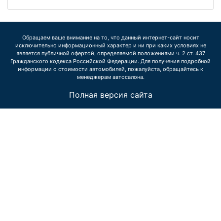
Обращаем ваше внимание на то, что данный интернет-сайт носит
исключительно информационный характер и ни при каких условиях не
является публичной офертой, определяемой положениями ч. 2 ст. 437
Гражданского кодекса Российской Федерации. Для получения подробной
информации о стоимости автомобилей, пожалуйста, обращайтесь к
менеджерам автосалона.
Полная версия сайта