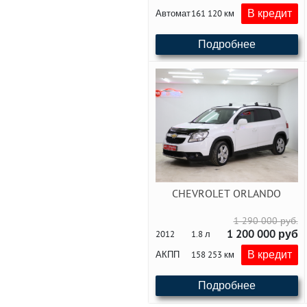
В кредит
Автомат
161 120 км
Подробнее
CHEVROLET ORLANDO
1 290 000 руб.
1 200 000 руб
2012
1.8 л
В кредит
АКПП
158 253 км
Подробнее