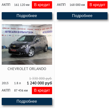
В кредит
В кредит
АКПП
161 120 км
АКПП
168 000 км
Подробнее
Подробнее
CHEVROLET ORLANDO
1 330 000 руб.
1 240 000 руб
2013
1.8 л
В кредит
АКПП
87 456 км
Подробнее