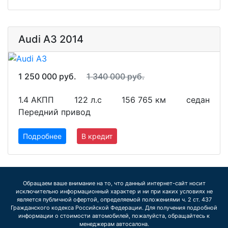
Audi A3 2014
1 250 000 руб.
1 340 000 руб.
1.4 АКПП
122 л.с
156 765 км
седан
Передний привод
Подробнее
В кредит
Обращаем ваше внимание на то, что данный интернет-сайт носит
исключительно информационный характер и ни при каких условиях не
является публичной офертой, определяемой положениями ч. 2 ст. 437
Гражданского кодекса Российской Федерации. Для получения подробной
информации о стоимости автомобилей, пожалуйста, обращайтесь к
менеджерам автосалона.