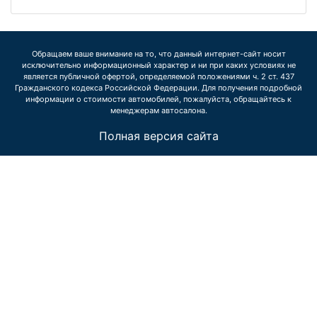
Обращаем ваше внимание на то, что данный интернет-сайт носит
исключительно информационный характер и ни при каких условиях не
является публичной офертой, определяемой положениями ч. 2 ст. 437
Гражданского кодекса Российской Федерации. Для получения подробной
информации о стоимости автомобилей, пожалуйста, обращайтесь к
менеджерам автосалона.
Полная версия сайта