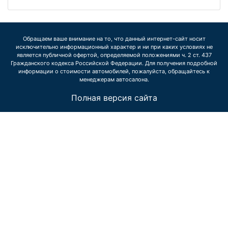
Обращаем ваше внимание на то, что данный интернет-сайт носит
исключительно информационный характер и ни при каких условиях не
является публичной офертой, определяемой положениями ч. 2 ст. 437
Гражданского кодекса Российской Федерации. Для получения подробной
информации о стоимости автомобилей, пожалуйста, обращайтесь к
менеджерам автосалона.
Полная версия сайта